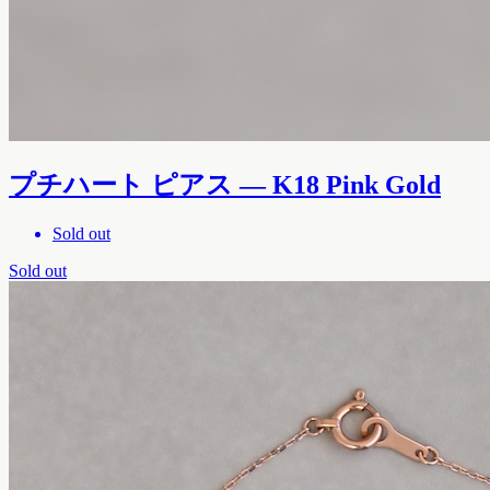
プチハート ピアス — K18 Pink Gold
Sold out
Sold out