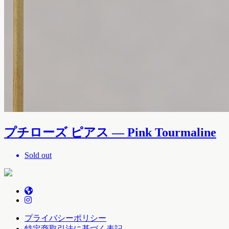
プチローズ ピアス — Pink Tourmaline
Sold out
プライバシーポリシー
特定商取引法に基づく表記