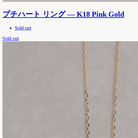
プチハート リング — K18 Pink Gold
Sold out
Sold out