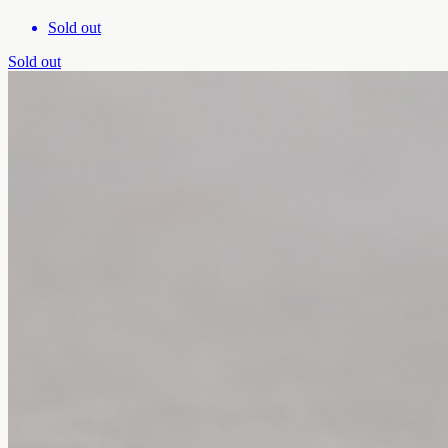
Sold out
Sold out