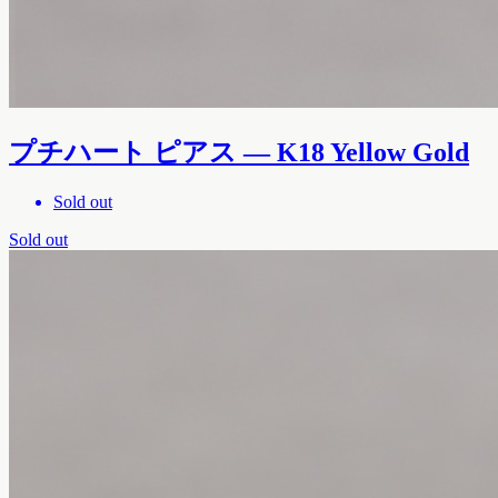
プチハート ピアス — K18 Yellow Gold
Sold out
Sold out