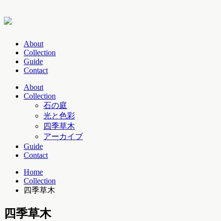
About
Collection
Guide
Contact
About
Collection
石の庭
光と色彩
四季草木
アーカイブ
Guide
Contact
Home
Collection
四季草木
四季草木